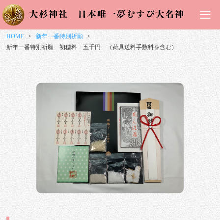
HOME
新年一番特別祈願
新年一番特別祈願 初穂料 五千円 （荷具送料手数料を含む）