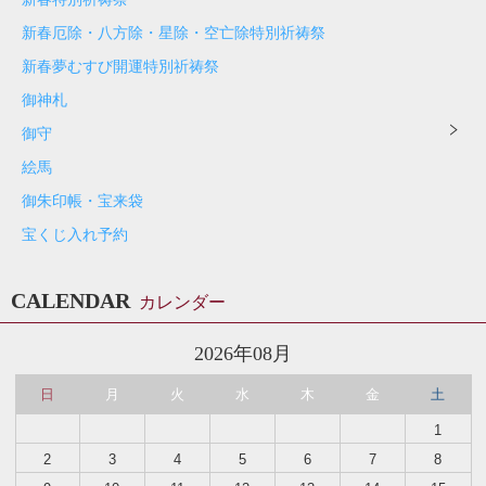
新春厄除・八方除・星除・空亡除特別祈祷祭
新春夢むすび開運特別祈祷祭
御神札
御守
絵馬
御朱印帳・宝来袋
宝くじ入れ予約
CALENDAR
カレンダー
2026年08月
日
月
火
水
木
金
土
1
2
3
4
5
6
7
8