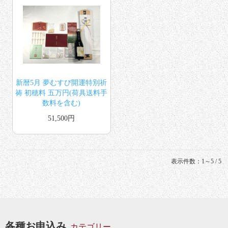
新暦5月 夢むすび開運特別祈
祷 初穂料 五万円(荷具送料手
数料を含む)
51,500円
表示件数：1～5 / 5
各種お申込み
カテゴリー