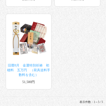
旧暦8月 金運特別祈祷 初
穂料 五万円 （荷具送料手
数料を含む）
51,500円
表示件数：1～5 / 5