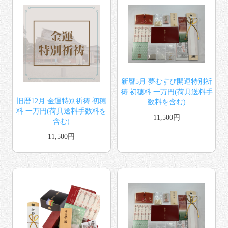
新暦5月 夢むすび開運特別祈
祷 初穂料 一万円(荷具送料手
旧暦12月 金運特別祈祷 初穂
数料を含む)
料 一万円(荷具送料手数料を
11,500円
含む)
11,500円