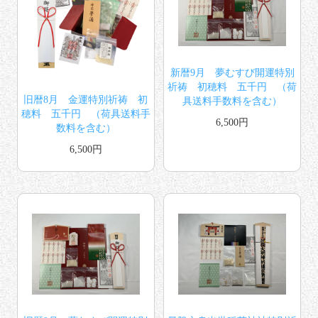
新暦9月 夢むすび開運特別
祈祷 初穂料 五千円 （荷
旧暦8月 金運特別祈祷 初
具送料手数料を含む）
穂料 五千円 （荷具送料手
6,500円
数料を含む）
6,500円