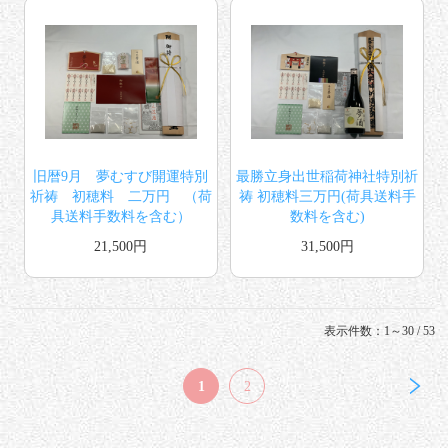
旧暦9月 夢むすび開運特別
最勝立身出世稲荷神社特別祈
祈祷 初穂料 二万円 （荷
祷 初穂料三万円(荷具送料手
具送料手数料を含む）
数料を含む)
21,500円
31,500円
表示件数：1～30 / 53
1
2