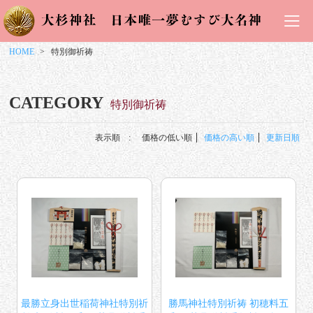
HOME
特別御祈祷
CATEGORY
特別御祈祷
表示順 :
価格の低い順
価格の高い順
更新日順
最勝立身出世稲荷神社特別祈
勝馬神社特別祈祷 初穂料五