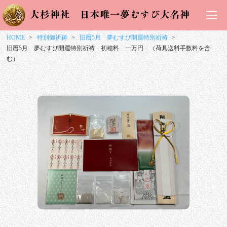
HOME
特別御祈祷
旧暦5月 夢むすび開運特別祈祷
旧暦5月 夢むすび開運特別祈祷 初穂料 一万円 （荷具送料手数料を含
む）