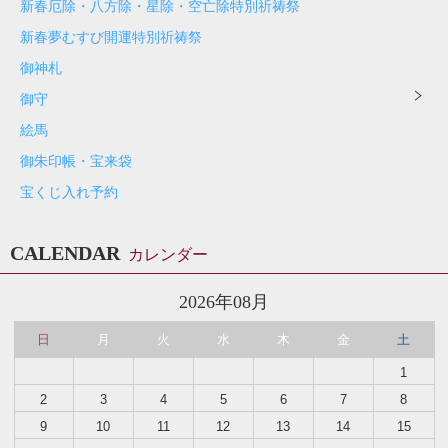
新春厄除・八方除・星除・空亡除特別祈祷祭
新春夢むすび開運特別祈祷祭
御神札
御守
絵馬
御朱印帳・宝来袋
宝くじ入れ予約
CALENDAR
カレンダー
2026年08月
日
月
火
水
木
金
土
1
2
3
4
5
6
7
8
9
10
11
12
13
14
15