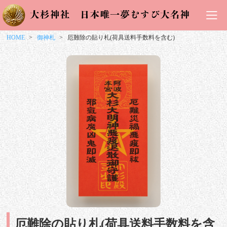
HOME
御神札
厄難除の貼り札(荷具送料手数料を含む)
厄難除の貼り札(荷具送料手数料を含