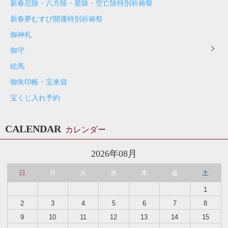
新春厄除・八方除・星除・空亡除特別祈祷祭
新春夢むすび開運特別祈祷祭
御神札
御守
絵馬
御朱印帳・宝来袋
宝くじ入れ予約
CALENDAR
カレンダー
2026年08月
日
月
火
水
木
金
土
1
2
3
4
5
6
7
8
9
10
11
12
13
14
15