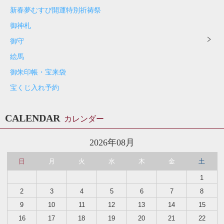
新春夢むすび開運特別祈祷祭
御神札
御守
絵馬
御朱印帳・宝来袋
宝くじ入れ予約
CALENDAR
カレンダー
2026年08月
日
月
火
水
木
金
土
1
2
3
4
5
6
7
8
9
10
11
12
13
14
15
16
17
18
19
20
21
22