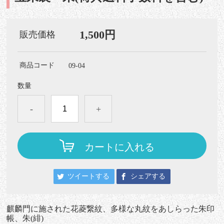
1,500円
販売価格
商品コード
09-04
数量
-
+
カートに入れる
ツイートする
シェアする
麒麟門に施された花菱繋紋、多様な丸紋をあしらった朱印
帳、朱(緋)