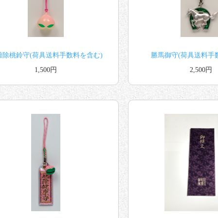
難除桃鈴守(荷具送料手数料を含む)
勝馬御守(荷具送料手
1,500円
2,500円