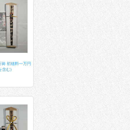
祷 初穂料一万円
を含む)