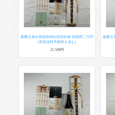
最勝立身出世稲荷神社特別祈祷 初穂料二万円
最勝立
(荷具送料手数料を含む)
21,500円