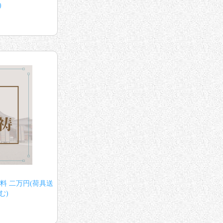
)
穂料 二万円(荷具送
む)