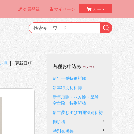
会員登録
マイページ
カート
い順
更新日順
各種お申込み
カテゴリー
新年一番特別祈願
新年特別初祈祷
新年厄除・八方除・星除・
空亡除 特別祈祷
新年夢むすび開運特別祈祷
御祈祷
特別御祈祷