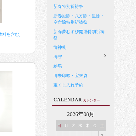
新春特別祈祷祭
新春厄除・八方除・星除・
空亡除特別祈祷祭
新春夢むすび開運特別祈祷
数料を含む)
祭
御神札
御守
絵馬
御朱印帳・宝来袋
宝くじ入れ予約
CALENDAR
カレンダー
2026年08月
日
月
火
水
木
金
土
1