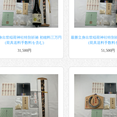
身出世稲荷神社特別祈祷 初穂料三万円
最勝立身出世稲荷神社特別祈
(荷具送料手数料を含む)
(荷具送料手数料
31,500円
51,500円