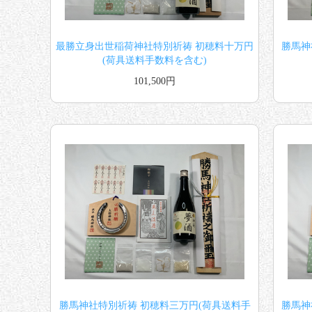
最勝立身出世稲荷神社特別祈祷 初穂料十万円
勝馬神
(荷具送料手数料を含む)
101,500円
勝馬神社特別祈祷 初穂料三万円(荷具送料手
勝馬神