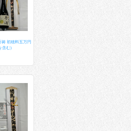
祷 初穂料五万円
を含む)