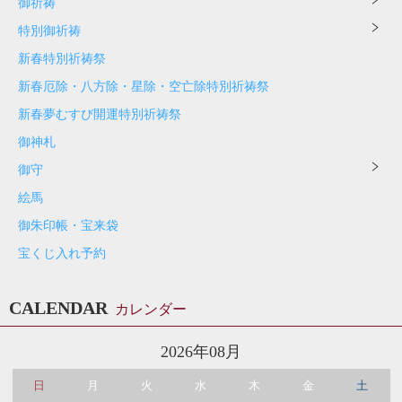
御祈祷
特別御祈祷
新春特別祈祷祭
新春厄除・八方除・星除・空亡除特別祈祷祭
新春夢むすび開運特別祈祷祭
御神札
御守
絵馬
御朱印帳・宝来袋
宝くじ入れ予約
CALENDAR
カレンダー
2026年08月
日
月
火
水
木
金
土