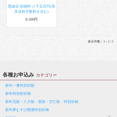
悪縁切 初穂料 八千五百円(荷
具送料手数料を含む)
8,500円
表示件数：1～1 / 1
各種お申込み
カテゴリー
新年一番特別祈願
新年特別初祈祷
新年厄除・八方除・星除・空亡除 特別祈祷
新年夢むすび開運特別祈祷