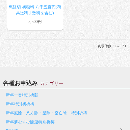
悪縁切 初穂料 八千五百円(荷
具送料手数料を含む)
8,500円
表示件数：1～1 / 1
各種お申込み
カテゴリー
新年一番特別祈願
新年特別初祈祷
新年厄除・八方除・星除・空亡除 特別祈祷
新年夢むすび開運特別祈祷