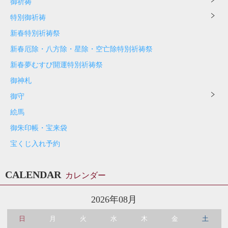
御祈祷
特別御祈祷
新春特別祈祷祭
新春厄除・八方除・星除・空亡除特別祈祷祭
新春夢むすび開運特別祈祷祭
御神札
御守
絵馬
御朱印帳・宝来袋
宝くじ入れ予約
CALENDAR
カレンダー
2026年08月
日
月
火
水
木
金
土