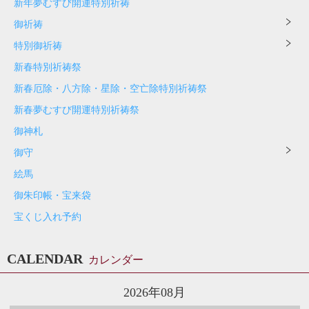
新年夢むすび開運特別祈祷
御祈祷
特別御祈祷
新春特別祈祷祭
新春厄除・八方除・星除・空亡除特別祈祷祭
新春夢むすび開運特別祈祷祭
御神札
御守
絵馬
御朱印帳・宝来袋
宝くじ入れ予約
CALENDAR
カレンダー
2026年08月