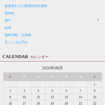
新春夢むすび開運特別祈祷祭
御神札
御守
絵馬
御朱印帳・宝来袋
宝くじ入れ予約
CALENDAR
カレンダー
2026年08月
日
月
火
水
木
金
土
1
2
3
4
5
6
7
8
9
10
11
12
13
14
15
16
17
18
19
20
21
22