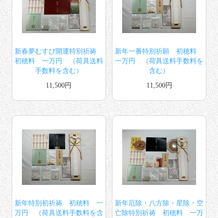
新春夢むすび開運特別祈祷
新年一番特別祈願 初穂料
初穂料 一万円 （荷具送料
一万円 （荷具送料手数料を
手数料を含む）
含む）
11,500円
11,500円
新年特別初祈祷 初穂料 一
新年厄除・八方除・星除・空
万円 （荷具送料手数料を含
亡除特別祈祷 初穂料 一万