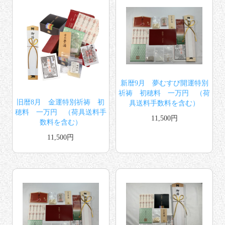
新暦9月 夢むすび開運特別
祈祷 初穂料 一万円 （荷
旧暦8月 金運特別祈祷 初
具送料手数料を含む）
穂料 一万円 （荷具送料手
11,500円
数料を含む）
11,500円