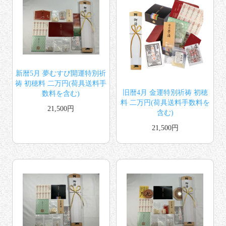
新暦5月 夢むすび開運特別祈
祷 初穂料 二万円(荷具送料手
旧暦4月 金運特別祈祷 初穂
数料を含む)
料 二万円(荷具送料手数料を
21,500円
含む)
21,500円