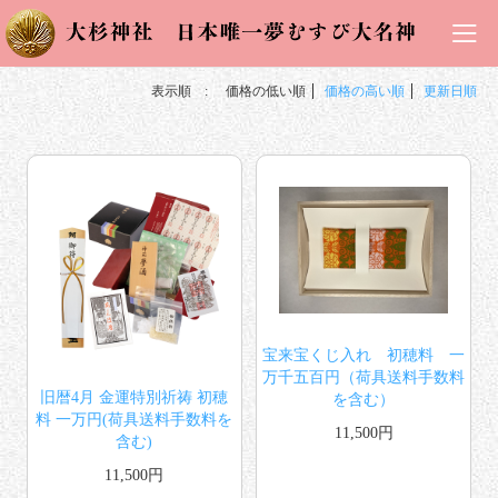
表示順 :
価格の低い順
価格の高い順
更新日順
宝来宝くじ入れ 初穂料 一
万千五百円（荷具送料手数料
旧暦4月 金運特別祈祷 初穂
を含む）
料 一万円(荷具送料手数料を
11,500円
含む)
11,500円