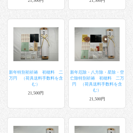
21,500円
21,500円
新年特別初祈祷 初穂料 二
新年厄除・八方除・星除・空
万円 （荷具送料手数料を含
亡除特別祈祷 初穂料 二万
む）
円 （荷具送料手数料を含
む）
21,500円
21,500円