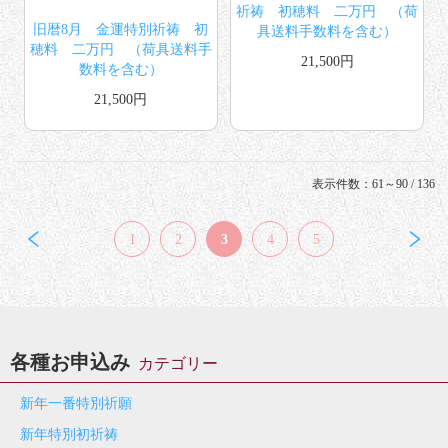
祈祷 初穂料 二万円 （荷
旧暦8月 金運特別祈祷 初
具送料手数料を含む）
穂料 二万円 （荷具送料手
21,500円
数料を含む）
21,500円
表示件数：61～90 / 136
1
2
3
4
5
各種お申込み
カテゴリー
新年一番特別祈願
新年特別初祈祷