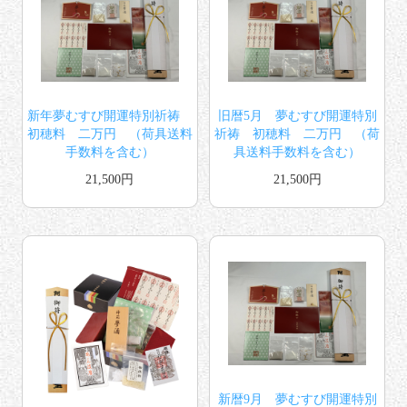
新年夢むすび開運特別祈祷
旧暦5月 夢むすび開運特別
初穂料 二万円 （荷具送料
祈祷 初穂料 二万円 （荷
手数料を含む）
具送料手数料を含む）
21,500円
21,500円
新暦9月 夢むすび開運特別