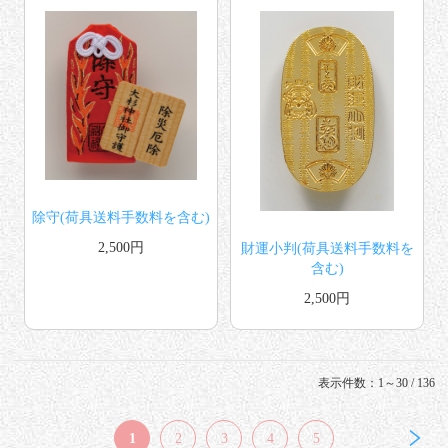
除守(荷具送料手数料を含む)
2,500円
財運小判(荷具送料手数料を
含む)
2,500円
表示件数：1～30 / 136
1
2
3
4
5