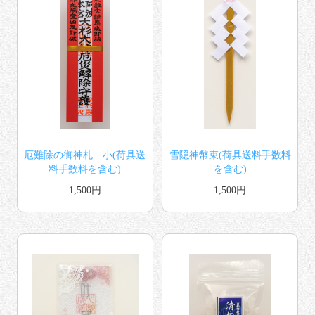
厄難除の御神札 小(荷具送
雪隠神幣束(荷具送料手数料
料手数料を含む)
を含む)
1,500円
1,500円